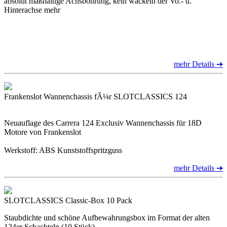
absolut maßhaltige Achsbohrung, kein wackeln der Vo.- u.
Hinterachse mehr
mehr Details ➔
Frankenslot Wannenchassis fÃ¼r SLOTCLASSICS 124
Neuauflage des Carrera 124 Exclusiv Wannenchassis für 18D
Motore von Frankenslot
Werkstoff: ABS Kunststoffspritzguss
mehr Details ➔
SLOTCLASSICS Classic-Box 10 Pack
Staubdichte und schöne Aufbewahrungsbox im Format der alten
124er Schachteln (10 Stück)